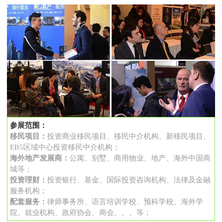
参展范围：
移民项目：
投资商业移民项目、移民中介机构、新移民项目、
EB5区域中心投资移民中介机构；
海外地产发展商：
公寓、别墅、商用物业、地产、海外中国商
城等；
投资理财：
投资银行、基金、国际投资咨询机构、法律及金融
服务机构；
配套服务：
律师事务所、语言培训学校、预科学校、海外学
院、就业机构、政府协会、商会。。。等；